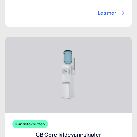
Les mer
Kundefavoritten
CB Core kildevannskjøler