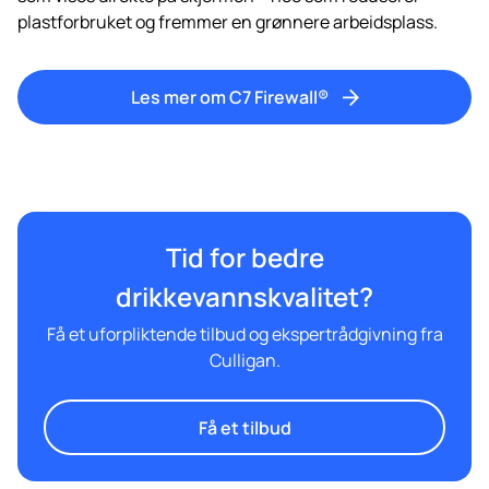
plastforbruket og fremmer en grønnere arbeidsplass.
Les mer om C7 Firewall®
Tid for bedre
drikkevannskvalitet?
Få et uforpliktende tilbud og ekspertrådgivning fra
Culligan.
Få et tilbud