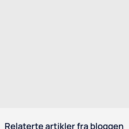
Kildevanns-kjøler
Komplett kildevannstjeneste med regelmessige
leveranser og service.
Les mer
Relaterte artikler fra bloggen