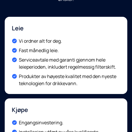
Leie
Included:
Vi ordner alt for deg.
Included:
Fast månedlig leie.
Included:
Serviceavtale med garanti gjennom hele
leieperioden, inkludert regelmessig filterskift.
Included:
Produkter av høyeste kvalitet med den nyeste
teknologien for drikkevann.
Kjøpe
Included:
Engangsinvestering.
Included:
Installasjon utført av våre kvalifiserte