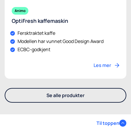
Animo
OptiFresh kaffemaskin
Fersktraktet kaffe
Modellen har vunnet Good Design Award
ECBC-godkjent
Les mer
Se alle produkter
- Se flere av våre vanndispen
Til toppen