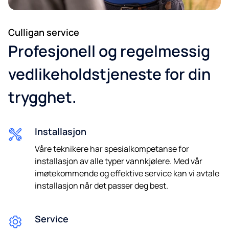
Culligan service
e-post
Profesjonell og regelmessig
vedlikeholdstjeneste for din
trygghet.
Telefon
Installasjon
Jeg samtykker til å bli kontaktet om fremtidige tilbud.
Våre teknikere har spesialkompetanse for
installasjon av alle typer vannkjølere. Med vår
*Obligatoriske felter. Ved å sende oss dine opplysninger godtar du
imøtekommende og effektive service kan vi avtale
vår
personvernerklæring.
Vi garanterer 100% personvern. Din
informasjon vil ikke bli delt.
installasjon når det passer deg best.
Service