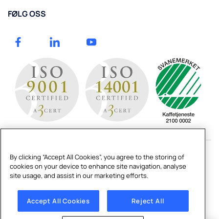
Kaffeeksperter
FØLG OSS
Skole og
Innovasjon
utdanning
Trening
Bærekraft
og
velvære
Renovert
Bygg
kaffemaskin
og
Bruk og daglig
anlegg
rengjøring av
Industri
kaffemaskinen
og
offshore
By clicking “Accept All Cookies”, you agree to the storing of
cookies on your device to enhance site navigation, analyse
Copyright © 2026 Culligan Norge
site usage, and assist in our marketing efforts.
Bruksbetingelser
|
Personvernerklæring
|
Retningslinjer for
Accept All Cookies
Reject All
cookies
|
Cookies Settings