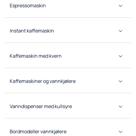
Espressomaskin
Kaffemaskiner
Tappetårn
Instant kaffemaskin
Kildevannskjølere
Kaffemaskin med kvern
Konsepter
for
restaurant
og hotell
Kaffemaskiner og vannkjølere
Link-
system
Svanemerket
Vanndispenser med kullsyre
kaffetjeneste
Forbruksvarer
og tilbehør
Bordmodeller vannkjølere