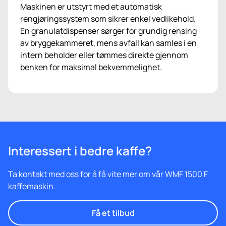
Maskinen er utstyrt med et automatisk
rengjøringssystem som sikrer enkel vedlikehold.
En granulatdispenser sørger for grundig rensing
av bryggekammeret, mens avfall kan samles i en
intern beholder eller tømmes direkte gjennom
benken for maksimal bekvemmelighet.
Interessert i bedre kaffe?
Ta kontakt med oss for å få vite mer om vår WMF 1500 F
kaffemaskin.
Få et tilbud