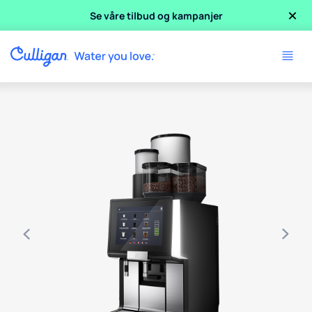
×
Se våre tilbud og kampanjer
Use arrow keys to navigate between product images, or tab 