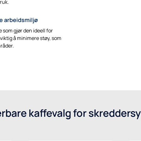
bruk.
lle arbeidsmiljø
e som gjør den ideell for
 viktig å minimere støy, som
mråder.
are kaffevalg for skreddersy