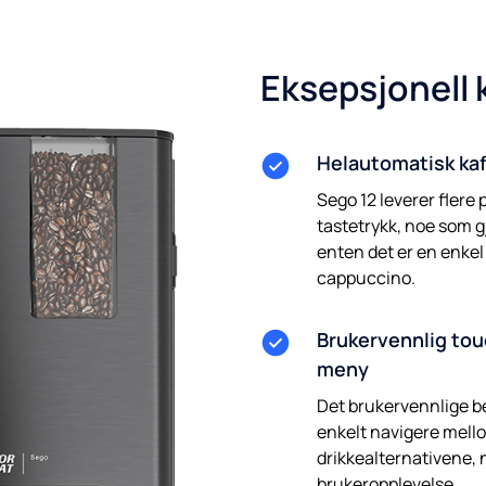
Eksepsjonell k
Helautomatisk ka
Sego 12 leverer flere
tastetrykk, noe som gj
enten det er en enkel
cappuccino.
Brukervennlig tou
meny
Det brukervennlige b
enkelt navigere mello
drikkealternativene, 
brukeropplevelse.