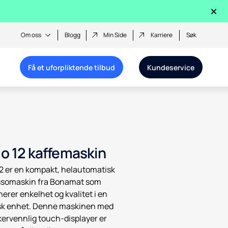
×
Om oss
Blogg
Min Side
Karriere
Søk
Få et uforpliktende tilbud
Kundeservice
o 12 kaffemaskin
2 er en kompakt, helautomatisk
ssomaskin fra Bonamat som
erer enkelhet og kvalitet i en
sk enhet. Denne maskinen med
kervennlig touch-displayer er