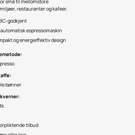
 for små til mellomstore
miljøer, restauranter og kafeer.
BC-godkjent
lautomatisk espressomaskin
pakt og energieffektiv design
emetode:
presso
affe:
le bønner
 kverner:
tk.
orpliktende tilbud
øpe eller leie