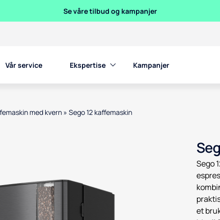
Se våre tilbud og kampanjer
Vår service
Ekspertise
Kampanjer
ffemaskin med kvern
»
Sego 12 kaffemaskin
en product images, or tab to the next interactive element
Seg
Sego 1
espre
kombin
prakti
et bru