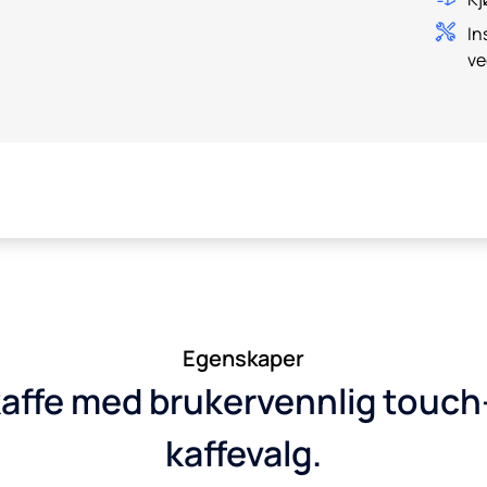
In
ve
Egenskaper
affe med brukervennlig touch-
kaffevalg.