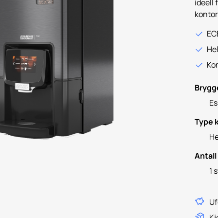
ideell
kontor
EC
He
Kom
Brygg
Es
Type k
He
Antall
1 s
Uf
Kj