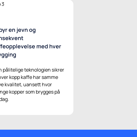
lbyr en jevn og
nsekvent
ffeopplevelse med hver
ygging
 pålitelige teknologien sikrer
hver kopp kaffe har samme
e kvalitet, uansett hvor
nge kopper som brygges på
dag.