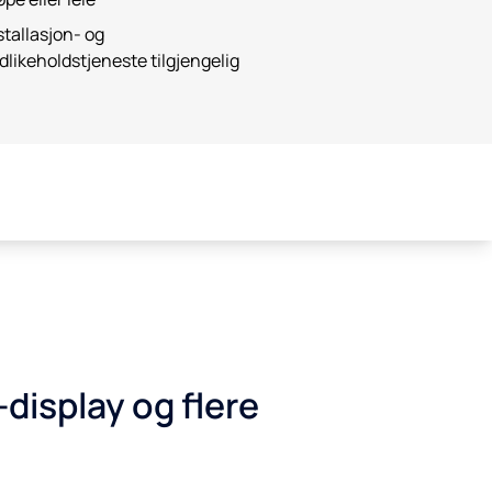
stallasjon- og
dlikeholdstjeneste tilgjengelig
Få et tilbud
display og flere