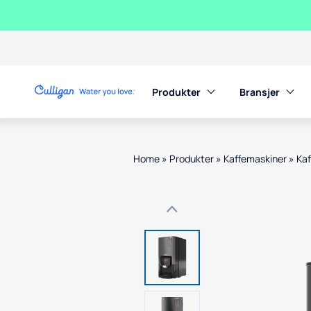
Produkter
Bransjer
Home
»
Produkter
»
Kaffemaskiner
»
Ka
Use arrow keys to navigate betwe