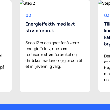
02
03
Energieffektiv med lavt
Ti
strømforbruk
ko
ka
Sego 12 er designet for å være
br
energieffektiv, noe som
reduserer strømforbruket og
er
Den
driftskostnadene, og gjør den til
at 
et miljøvennlig valg.
 på
høy
ma
en 