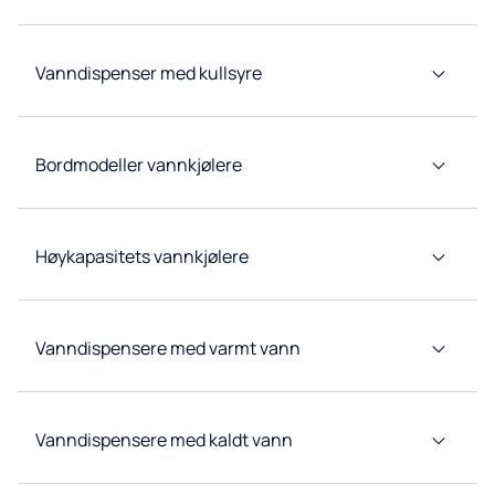
Link-
system
Svanemerket
Vanndispenser med kullsyre
kaffetjeneste
Forbruksvarer
og tilbehør
Bordmodeller vannkjølere
Høykapasitets vannkjølere
Vanndispensere med varmt vann
Vanndispensere med kaldt vann