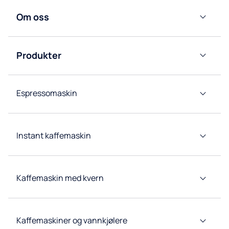
Om oss
Culligan
Nordic
Produkter
Våre
Vanndispensere
avdelinger
Espressomaskin
Kaffemaskiner
Tappetårn
Instant kaffemaskin
Kildevannskjølere
Kaffemaskin med kvern
Konsepter
for
restaurant
og hotell
Kaffemaskiner og vannkjølere