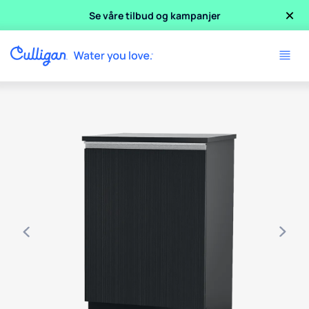
×
Se våre tilbud og kampanjer
Use arrow keys to navigate between product images, or tab 