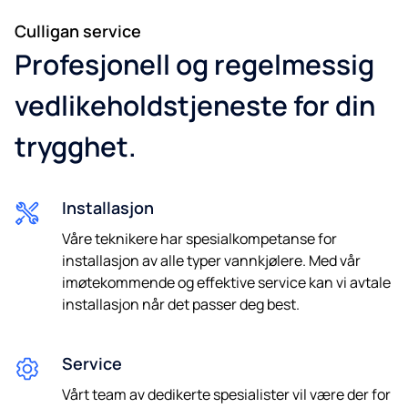
Culligan service
e-post
Profesjonell og regelmessig
vedlikeholdstjeneste for din
trygghet.
Telefon
Installasjon
Jeg samtykker til å bli kontaktet om fremtidige tilbud.
Våre teknikere har spesialkompetanse for
installasjon av alle typer vannkjølere. Med vår
*Obligatoriske felter. Ved å sende oss dine opplysninger godtar du
imøtekommende og effektive service kan vi avtale
vår
personvernerklæring.
Vi garanterer 100% personvern. Din
informasjon vil ikke bli delt.
installasjon når det passer deg best.
Service
Vårt team av dedikerte spesialister vil være der for