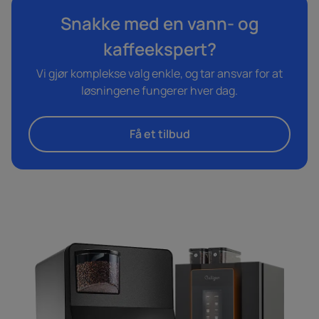
Snakke med en vann- og
kaffeekspert?
Vi gjør komplekse valg enkle, og tar ansvar for at
løsningene fungerer hver dag.
Få et tilbud