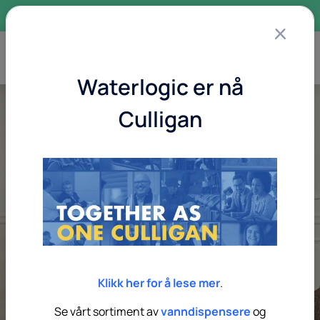
×
Se våre tilbud og kampanjer
Waterlogic er nå
Culligan
Klikk her for å lese mer
.
Se vårt sortiment av
vanndispensere
og